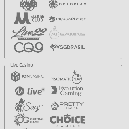
Live Casino