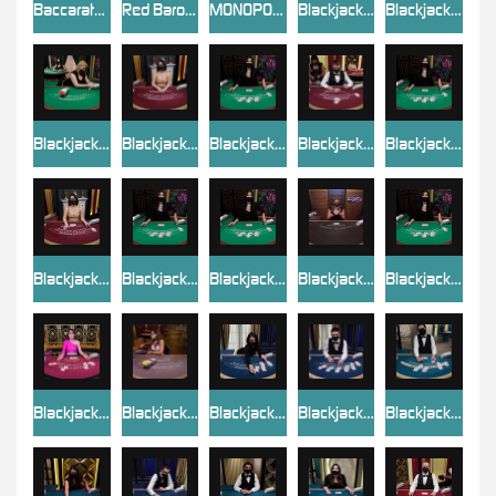
Baccarat_Squeeze
Red Baron RNG
MONOPOLY Roll'em
Blackjack_B
Blackjack_C
Blackjack_D
Blackjack_Diamond_VIP
Blackjack_E
Blackjack_Fortune_VIP
Blackjack_G
Blackjack_Grand_VIP
Blackjack_H
Blackjack_I
Blackjack_Infinite
Blackjack_J
Blackjack_Party
Blackjack_Platinum_VIP
Blackjack_Silver_1
Blackjack_Silver_2
Blackjack_Silver_3