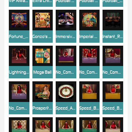
VIP Always 6 Blackjack 1
Extra Chilli Epic Spin
Football Studio
Football Studio Dice
Football_Studio
Fortune_Wheel
Gonzo's Treasure Map
Immersive_Roulette
Imperial Quest
Instant_Roulette
Lightning_Baccarat
Mega Ball
No_Comm_Baccarat
No_Comm_Speed_Baccarat_A
No_Comm_Speed_Baccarat_B
No_Comm_Speed_Baccarat_C
Prosperity Tree Baccarat
Speed_Auto_Roulette
Speed_Baccarat_A
Speed_Baccarat_B