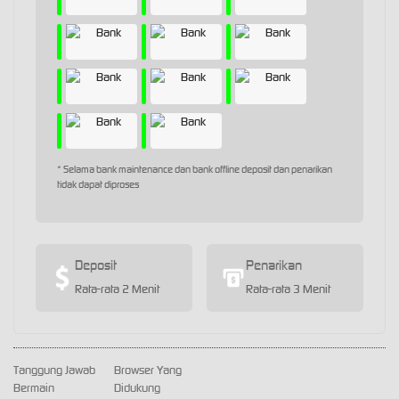
* Selama bank maintenance dan bank offline deposit dan penarikan
tidak dapat diproses
Deposit
Penarikan
Rata-rata 2 Menit
Rata-rata 3 Menit
Tanggung Jawab
Browser Yang
Bermain
Didukung