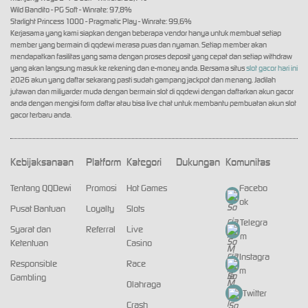
Wild Bandito - PG Soft - Winrate: 97,8%
Starlight Princess 1000 - Pragmatic Play - Winrate: 99,6%
Kerjasama yang kami siapkan dengan beberapa vendor hanya untuk membuat setiap
member yang bermain di qqdewi merasa puas dan nyaman. Setiap member akan
mendapatkan fasilitas yang sama dengan proses deposit yang cepat dan setiap withdraw
yang akan langsung masuk ke rekening dan e-money anda. Bersama situs
slot gacor hari ini
2026 akun yang daftar sekarang pasti sudah gampang jackpot dan menang. Jadilah
jutawan dan miliyarder muda dengan bermain slot di qqdewi dengan daftarkan akun gacor
anda dengan mengisi form daftar atau bisa live chat untuk membantu pembuatan akun slot
gacor terbaru anda.
Kebijaksanaan
Platform
Kategori
Dukungan
Komunitas
Tentang QQDewi
Promosi
Hot Games
Facebo
ok
Pusat Bantuan
Loyalty
Slots
Telegra
Syarat dan
Referral
Live
m
Ketentuan
Casino
Instagra
Responsible
Race
m
Gambling
Olahraga
Twitter
Crash