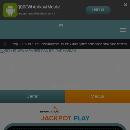
×
QQDEWI Aplikasi Mobile
UNDUH
Jangan tampilkan lagi hari ini
mpai 30-Sep-2026 14.59.59. Selama waktu ini, PP Virtual Sports permainan tidak akan tersedia
Daftar
Masuk
JACKPOT
PLAY