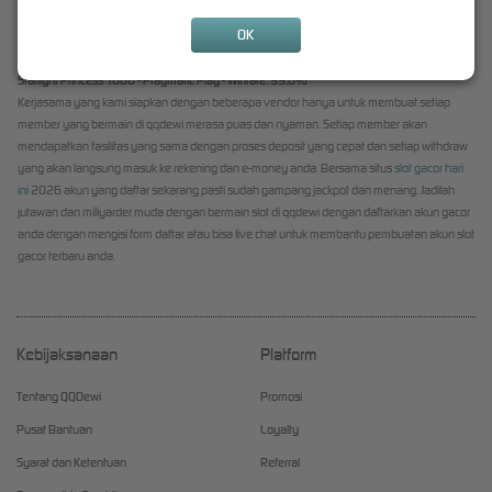
Gates Of Olympus 1000 - Pragmatic Play - Winrate: 98%
OK
Mahjong Ways 2 - PG Soft - Winrate: 98,7%
Wild Bandito - PG Soft - Winrate: 97,8%
Starlight Princess 1000 - Pragmatic Play - Winrate: 99,6%
Kerjasama yang kami siapkan dengan beberapa vendor hanya untuk membuat setiap
member yang bermain di qqdewi merasa puas dan nyaman. Setiap member akan
mendapatkan fasilitas yang sama dengan proses deposit yang cepat dan setiap withdraw
yang akan langsung masuk ke rekening dan e-money anda. Bersama situs
slot gacor hari
ini
2026 akun yang daftar sekarang pasti sudah gampang jackpot dan menang. Jadilah
jutawan dan miliyarder muda dengan bermain slot di qqdewi dengan daftarkan akun gacor
anda dengan mengisi form daftar atau bisa live chat untuk membantu pembuatan akun slot
gacor terbaru anda.
Kebijaksanaan
Platform
Tentang QQDewi
Promosi
Pusat Bantuan
Loyalty
Syarat dan Ketentuan
Referral