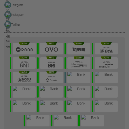
Telegram
Instagram
Twitter