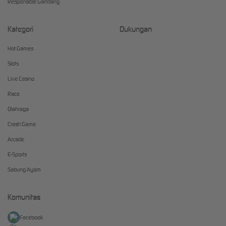
Responsible Gambling
Kategori
Dukungan
Hot Games
Slots
Live Casino
Race
Olahraga
Crash Game
Arcade
E-Sports
Sabung Ayam
Komunitas
Facebook